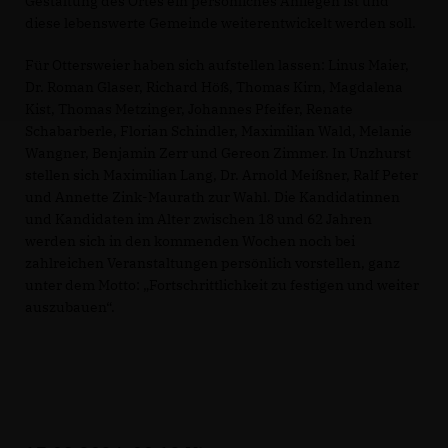
Gestaltung des Ortes ein persönliches Anliegen ist und
diese lebenswerte Gemeinde weiterentwickelt werden soll.
Für Ottersweier haben sich aufstellen lassen: Linus Maier,
Dr. Roman Glaser, Richard Höß, Thomas Kirn, Magdalena
Kist, Thomas Metzinger, Johannes Pfeifer, Renate
Schabarberle, Florian Schindler, Maximilian Wald, Melanie
Wangner, Benjamin Zerr und Gereon Zimmer. In Unzhurst
stellen sich Maximilian Lang, Dr. Arnold Meißner, Ralf Peter
und Annette Zink-Maurath zur Wahl. Die Kandidatinnen
und Kandidaten im Alter zwischen 18 und 62 Jahren
werden sich in den kommenden Wochen noch bei
zahlreichen Veranstaltungen persönlich vorstellen, ganz
unter dem Motto: „Fortschrittlichkeit zu festigen und weiter
auszubauen“.