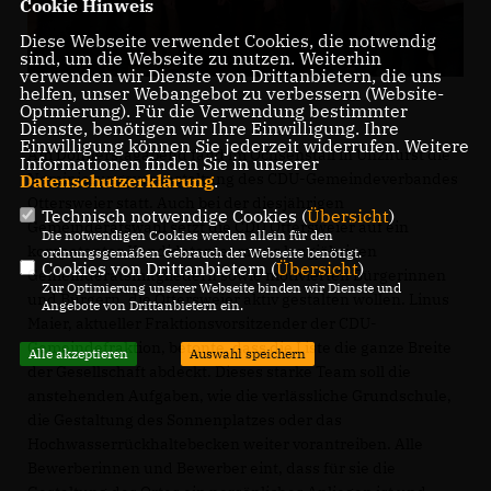
Cookie Hinweis
Diese Webseite verwendet Cookies, die notwendig
sind, um die Webseite zu nutzen. Weiterhin
verwenden wir Dienste von Drittanbietern, die uns
helfen, unser Webangebot zu verbessern (Website-
Optmierung). Für die Verwendung bestimmter
Dienste, benötigen wir Ihre Einwilligung. Ihre
Einwilligung können Sie jederzeit widerrufen. Weitere
Am Donnerstagabend fand im Ochsenstall in Unzhurst die
Informationen finden Sie in unserer
Nominierungsveranstaltung des CDU-Gemeindeverbandes
Datenschutzerklärung
.
Ottersweier statt. Auch bei der diesjährigen
Technisch notwendige Cookies (
Übersicht
)
Gemeinderatswahl setzt die CDU Ottersweier auf ein
Die notwendigen Cookies werden allein für den
kompetentes Kandidatenteam aus langjährigen
ordnungsgemäßen Gebrauch der Webseite benötigt.
Cookies von Drittanbietern (
Übersicht
)
Gemeinderatsmitgliedern sowie motivierten Bürgerinnen
Zur Optimierung unserer Webseite binden wir Dienste und
und Bürgern, die Ottersweier aktiv gestalten wollen. Linus
Angebote von Drittanbietern ein.
Maier, aktueller Fraktionsvorsitzender der CDU-
Gemeindefraktion, betonte, dass die Liste die ganze Breite
Alle akzeptieren
Auswahl speichern
der Gesellschaft abdeckt. Dieses starke Team soll die
anstehenden Aufgaben, wie die verlässliche Grundschule,
die Gestaltung des Sonnenplatzes oder das
Hochwasserrückhaltebecken weiter vorantreiben. Alle
Bewerberinnen und Bewerber eint, dass für sie die