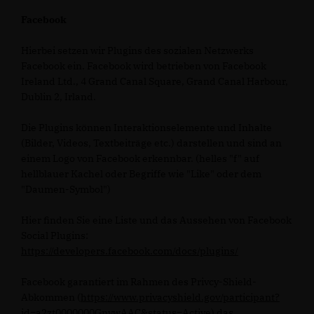
Facebook
Hierbei setzen wir Plugins des sozialen Netzwerks
Facebook ein. Facebook wird betrieben von Facebook
Ireland Ltd., 4 Grand Canal Square, Grand Canal Harbour,
Dublin 2, Irland.
Die Plugins können Interaktionselemente und Inhalte
(Bilder, Videos, Textbeiträge etc.) darstellen und sind an
einem Logo von Facebook erkennbar. (helles "f" auf
hellblauer Kachel oder Begriffe wie "Like" oder dem
"Daumen-Symbol")
Hier finden Sie eine Liste und das Aussehen von Facebook
Social Plugins:
https://developers.facebook.com/docs/plugins/
Facebook garantiert im Rahmen des Privcy-Shield-
Abkommen (
https://www.privacyshield.gov/participant?
id=a2zt0000000GnywAAC&status=Active
) das