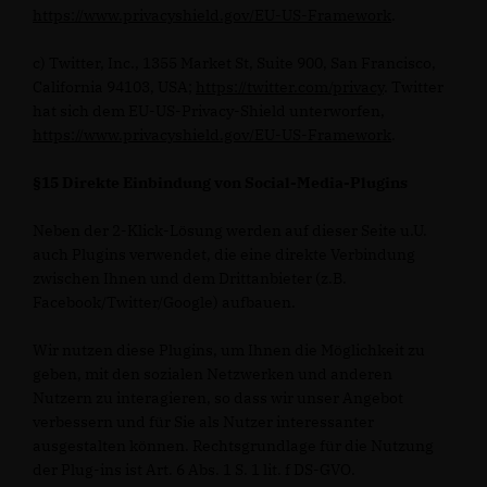
https://www.privacyshield.gov/EU-US-Framework
.
c) Twitter, Inc., 1355 Market St, Suite 900, San Francisco,
California 94103, USA;
https://twitter.com/privacy
. Twitter
hat sich dem EU-US-Privacy-Shield unterworfen,
https://www.privacyshield.gov/EU-US-Framework
.
§15 Direkte Einbindung von Social-Media-Plugins
Neben der 2-Klick-Lösung werden auf dieser Seite u.U.
auch Plugins verwendet, die eine direkte Verbindung
zwischen Ihnen und dem Drittanbieter (z.B.
Facebook/Twitter/Google) aufbauen.
Wir nutzen diese Plugins, um Ihnen die Möglichkeit zu
geben, mit den sozialen Netzwerken und anderen
Nutzern zu interagieren, so dass wir unser Angebot
verbessern und für Sie als Nutzer interessanter
ausgestalten können. Rechtsgrundlage für die Nutzung
der Plug-ins ist Art. 6 Abs. 1 S. 1 lit. f DS-GVO.