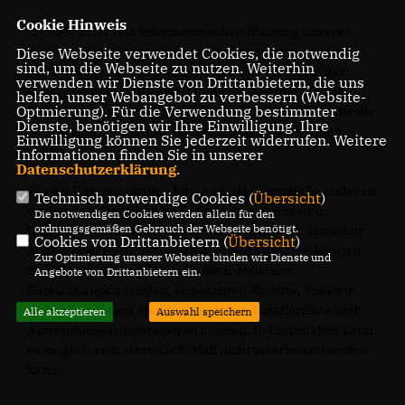
Cookie Hinweis
(1) Neben der rein informatorischen Nutzung unserer
Webseite bieten wir verschiedene Leistungen an, die Sie
Diese Webseite verwendet Cookies, die notwendig
sind, um die Webseite zu nutzen. Weiterhin
bei Interesse nutzen können. Dazu müssen Sie in der
verwenden wir Dienste von Drittanbietern, die uns
Regel personenbezogene Daten angeben, die wir zur
helfen, unser Webangebot zu verbessern (Website-
Optmierung). Für die Verwendung bestimmter
Erbringung der jeweiligen Leistung nutzen und für die die
Dienste, benötigen wir Ihre Einwilligung. Ihre
zuvor genannten Grundsätze zur Datenverarbeitung
Einwilligung können Sie jederzeit widerrufen. Weitere
gelten.
Informationen finden Sie in unserer
Datenschutzerklärung
.
Für die Kommunikation bitten wir das Kontaktformular zu
Technisch notwendige Cookies (
Übersicht
)
verwenden. Darüberhinaus finden Sie in unserem
Die notwendigen Cookies werden allein für den
ordnungsgemäßen Gebrauch der Webseite benötigt.
Internetangebot u.U. weitere E-Mail-Adressen einzelner
Cookies von Drittanbietern (
Übersicht
)
Stellen oder Personen. Auch an diese Adressen können
Zur Optimierung unserer Webseite binden wir Dienste und
Sie E-Mails senden. Möchten Sie E-Mails mit
Angebote von Drittanbietern ein.
Dateianhängen senden, so beachten Sie bitte, dass wir
nicht alle auf dem Markt verfügbaren Dateiformate und
Alle akzeptieren
Auswahl speichern
Anwendungen unterstützen können. In Einzelfällen kann
es möglich sein, dass die E-Mail nicht verarbeitet werden
kann.