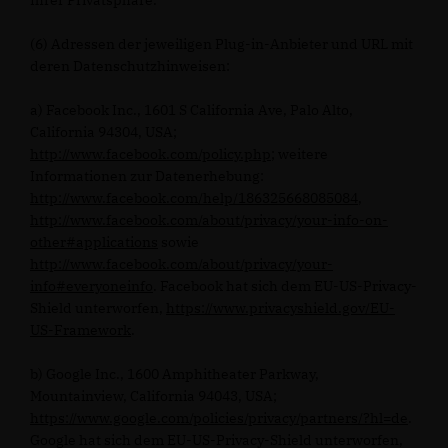
Ihrer Privatsphäre.
(6) Adressen der jeweiligen Plug-in-Anbieter und URL mit
deren Datenschutzhinweisen:
a) Facebook Inc., 1601 S California Ave, Palo Alto,
California 94304, USA;
http://www.facebook.com/policy.php
; weitere
Informationen zur Datenerhebung:
http://www.facebook.com/help/186325668085084
,
http://www.facebook.com/about/privacy/your-info-on-
other#applications
sowie
http://www.facebook.com/about/privacy/your-
info#everyoneinfo
. Facebook hat sich dem EU-US-Privacy-
Shield unterworfen,
https://www.privacyshield.gov/EU-
US-Framework
.
b) Google Inc., 1600 Amphitheater Parkway,
Mountainview, California 94043, USA;
https://www.google.com/policies/privacy/partners/?hl=de
.
Google hat sich dem EU-US-Privacy-Shield unterworfen,