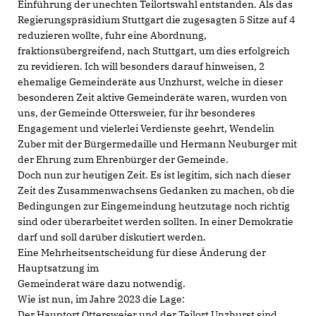
Einführung der unechten Teilortswahl entstanden. Als das
Regierungspräsidium Stuttgart die zugesagten 5 Sitze auf 4
reduzieren wollte, fuhr eine Abordnung,
fraktionsübergreifend, nach Stuttgart, um dies erfolgreich
zu revidieren. Ich will besonders darauf hinweisen, 2
ehemalige Gemeinderäte aus Unzhurst, welche in dieser
besonderen Zeit aktive Gemeinderäte waren, wurden von
uns, der Gemeinde Ottersweier, für ihr besonderes
Engagement und vielerlei Verdienste geehrt, Wendelin
Zuber mit der Bürgermedaille und Hermann Neuburger mit
der Ehrung zum Ehrenbürger der Gemeinde.
Doch nun zur heutigen Zeit. Es ist legitim, sich nach dieser
Zeit des Zusammenwachsens Gedanken zu machen, ob die
Bedingungen zur Eingemeindung heutzutage noch richtig
sind oder überarbeitet werden sollten. In einer Demokratie
darf und soll darüber diskutiert werden.
Eine Mehrheitsentscheidung für diese Änderung der
Hauptsatzung im
Gemeinderat wäre dazu notwendig.
Wie ist nun, im Jahre 2023 die Lage:
Der Hauptort Ottersweier und der Teilort Unzhurst sind