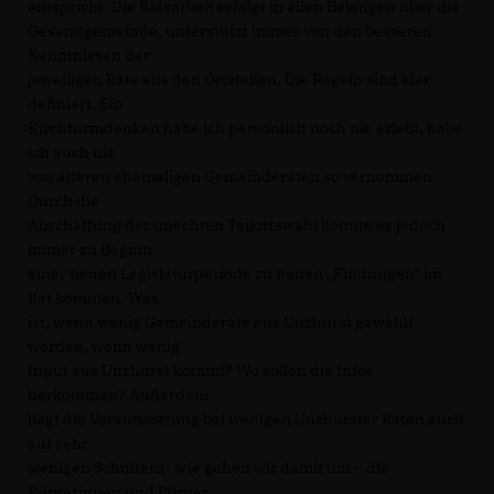
entspricht. Die Ratsarbeit erfolgt in allen Belangen über die
Gesamtgemeinde, unterstützt immer von den besseren
Kenntnissen der
jeweiligen Räte aus den Ortsteilen. Die Regeln sind klar
definiert. Ein
Kirchturmdenken habe ich persönlich noch nie erlebt, habe
ich auch nie
von älteren ehemaligen Gemeinderäten so vernommen.
Durch die
Abschaffung der unechten Teilortswahl könnte es jedoch
immer zu Beginn
einer neuen Legislaturperiode zu neuen „Findungen“ im
Rat kommen. Was
ist, wenn wenig Gemeinderäte aus Unzhurst gewählt
werden, wenn wenig
Input aus Unzhurst kommt? Wo sollen die Infos
herkommen? Außerdem
liegt die Verantwortung bei wenigen Unzhurster Räten auch
auf sehr
wenigen Schultern- wie gehen wir damit um – die
Bürgerinnen und Bürger