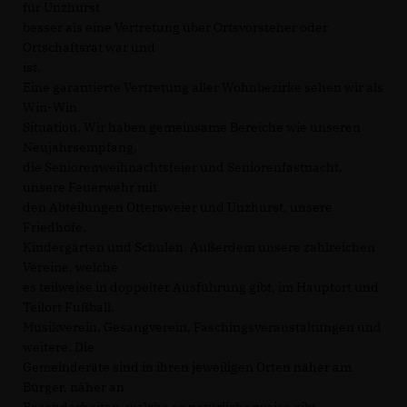
für Unzhurst
besser als eine Vertretung über Ortsvorsteher oder
Ortschaftsrat war und
ist.
Eine garantierte Vertretung aller Wohnbezirke sehen wir als
Win-Win
Situation. Wir haben gemeinsame Bereiche wie unseren
Neujahrsempfang,
die Seniorenweihnachtsfeier und Seniorenfastnacht,
unsere Feuerwehr mit
den Abteilungen Ottersweier und Unzhurst, unsere
Friedhöfe,
Kindergärten und Schulen. Außerdem unsere zahlreichen
Vereine, welche
es teilweise in doppelter Ausführung gibt, im Hauptort und
Teilort Fußball,
Musikverein, Gesangverein, Faschingsveranstaltungen und
weitere. Die
Gemeinderäte sind in ihren jeweiligen Orten näher am
Bürger, näher an