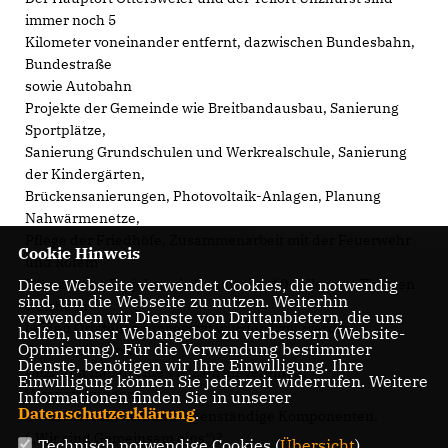
immer noch 5
Kilometer voneinander entfernt, dazwischen Bundesbahn,
Bundestraße
sowie Autobahn
Projekte der Gemeinde wie Breitbandausbau, Sanierung
Sportplätze,
Sanierung Grundschulen und Werkrealschule, Sanierung
der Kindergärten,
Brückensanierungen, Photovoltaik-Anlagen, Planung
Nahwärmenetze,
Pflege der Friedhöfe, Zusammenarbeit mit der Feuerwehr
Cookie Hinweis
und Rotem
Diese Webseite verwendet Cookies, die notwendig
Kreuz, neue Projekte wie Generation 60+ allesamt Themen
sind, um die Webseite zu nutzen. Weiterhin
welche in
verwenden wir Dienste von Drittanbietern, die uns
beiden Ortsteilen umgesetzt wurden bzw. werden.
helfen, unser Webangebot zu verbessern (Website-
Optmierung). Für die Verwendung bestimmter
Ottersweier und
Dienste, benötigen wir Ihre Einwilligung. Ihre
Unzhurst haben eine Vielzahl an Vereinen,
Einwilligung können Sie jederzeit widerrufen. Weitere
Veranstaltungen,
Informationen finden Sie in unserer
Datenschutzerklärung
.
Gemeinsamkeiten und eigenständige Komponenten.
(„Wir sind Gemeinsam eins“)?
Technisch notwendige Cookies (
Übersicht
)