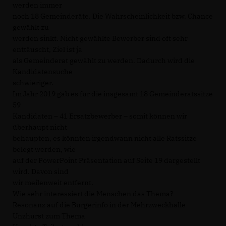
werden immer
noch 18 Gemeinderäte. Die Wahrscheinlichkeit bzw. Chance
gewählt zu
werden sinkt. Nicht gewählte Bewerber sind oft sehr
enttäuscht, Ziel ist ja
als Gemeinderat gewählt zu werden. Dadurch wird die
Kandidatensuche
schwieriger.
Im Jahr 2019 gab es für die insgesamt 18 Gemeinderatssitze
59
Kandidaten – 41 Ersatzbewerber – somit können wir
überhaupt nicht
behaupten, es könnten irgendwann nicht alle Ratssitze
belegt werden, wie
auf der PowerPoint Präsentation auf Seite 19 dargestellt
wird. Davon sind
wir meilenweit entfernt.
Wie sehr interessiert die Menschen das Thema?
Resonanz auf die Bürgerinfo in der Mehrzweckhalle
Unzhurst zum Thema