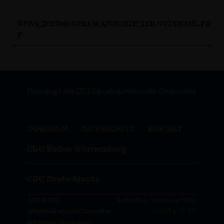
NEWS_20230613102156_UNECHTE_TEILORTSWAHL.PD
F
Homepage des CDU Gemeindeverbandes Ottersweier
IMPRESSUM
DATENSCHUTZ
KONTAKT
CDU Baden-Württemberg
CDU Deutschlands
© 2026 CDU
Realisation: Sharkness Media
Gemeindeverband Ottersweier
GmbH & Co. KG
Alle Rechte vorbehalten.