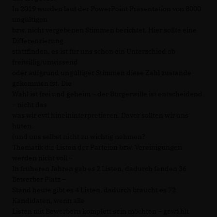
In 2019 wurden laut der PowerPoint Präsentation von 8000
ungültigen
bzw. nicht vergebenen Stimmen berichtet. Hier sollte eine
Differenzierung
stattfinden, es ist für uns schon ein Unterschied ob
freiwillig/unwissend
oder aufgrund ungültiger Stimmen diese Zahl zustande
gekommen ist. Die
Wahl ist frei und geheim – der Bürgerwille ist entscheidend
– nicht das
was wir evtl hineininterpretieren. Davor sollten wir uns
hüten.
(und uns selbst nicht zu wichtig nehmen?
Thematik die Listen der Parteien bzw. Vereinigungen
werden nicht voll –
In früheren Jahren gab es 2 Listen, dadurch fanden 36
Bewerber Platz –
Stand heute gibt es 4 Listen, dadurch braucht es 72
Kandidaten, wenn alle
Listen mit Bewerbern komplett sein möchten – gewählt