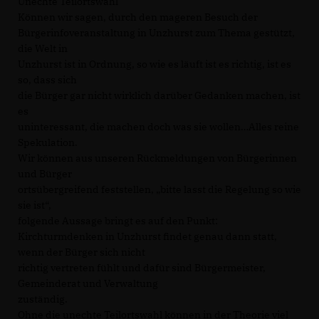
Unechte Teilortswahl
Können wir sagen, durch den mageren Besuch der
Bürgerinfoveranstaltung in Unzhurst zum Thema gestützt,
die Welt in
Unzhurst ist in Ordnung, so wie es läuft ist es richtig, ist es
so, dass sich
die Bürger gar nicht wirklich darüber Gedanken machen, ist
es
uninteressant, die machen doch was sie wollen…Alles reine
Spekulation.
Wir können aus unseren Rückmeldungen von Bürgerinnen
und Bürger
ortsübergreifend feststellen, „bitte lasst die Regelung so wie
sie ist“,
folgende Aussage bringt es auf den Punkt:
Kirchturmdenken in Unzhurst findet genau dann statt,
wenn der Bürger sich nicht
richtig vertreten fühlt und dafür sind Bürgermeister,
Gemeinderat und Verwaltung
zuständig.
Ohne die unechte Teilortswahl können in der Theorie viel