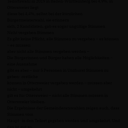
Teilortswahl in 2019 in Baden-Württemberg bei 4,9%, in
Ottersweier liegt
diese bei 4,4%, selbst bei der kürzlichen
Bürgermeisterwahl, sie erinnern
sich, 2 Kandidaten, gab es sogar ungültige Stimmen
Nicht vergeben Stimmen
Es gibt keine Pflicht, alle Stimmen zu vergeben – es können
– es müssen
aber nicht alle Stimmen vergeben werden –
Die Bürgerinnen und Bürger haben alle Möglichkeiten –
eine Ausnahme
gibt es aber – nur 5 Personen in Unzhurst Stimmen zu
geben- restliche
können in Ottersweier vergeben werden – müssen aber
nicht – umgekehrt
gilt es für Ottersweier – nicht alle Stimmen müssen in
Ottersweier bleiben.
Die Ergebnisse der Gemeinderatswahlen zeigen auch, dass
Stimmen vom
Haupt- in den Teilort gegeben werden und umgekehrt. Und
das ist gut so.