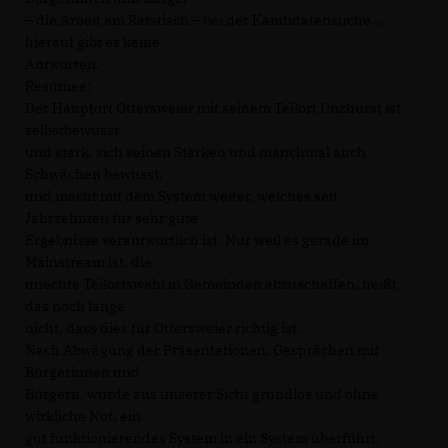
– die Arbeit am Ratstisch – bei der Kandidatensuche
hierauf gibt es keine
Antworten.
Resümee:
Der Hauptort Ottersweier mit seinem Teilort Unzhurst ist
selbstbewusst
und stark, sich seinen Stärken und manchmal auch
Schwächen bewusst,
und macht mit dem System weiter, welches seit
Jahrzehnten für sehr gute
Ergebnisse verantwortlich ist. Nur weil es gerade im
Mainstream ist, die
unechte Teilortswahl in Gemeinden abzuschaffen, heißt
das noch lange
nicht, dass dies für Ottersweier richtig ist.
Nach Abwägung der Präsentationen, Gesprächen mit
Bürgerinnen und
Bürgern, würde aus unserer Sicht grundlos und ohne
wirkliche Not, ein
gut funktionierendes System in ein System überführt,