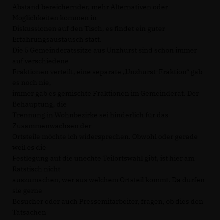
Abstand bereichernder, mehr Alternativen oder
Möglichkeiten kommen in
Diskussionen auf den Tisch, es findet ein guter
Erfahrungsaustausch statt.
Die 5 Gemeinderatssitze aus Unzhurst sind schon immer
auf verschiedene
Fraktionen verteilt, eine separate „Unzhurst-Fraktion“ gab
es noch nie,
immer gab es gemischte Fraktionen im Gemeinderat. Der
Behauptung, die
Trennung in Wohnbezirke sei hinderlich für das
Zusammenwachsen der
Ortsteile möchte ich widersprechen. Obwohl oder gerade
weil es die
Festlegung auf die unechte Teilortswahl gibt, ist hier am
Ratstisch nicht
auszumachen, wer aus welchem Ortsteil kommt. Da dürfen
sie gerne
Besucher oder auch Pressemitarbeiter, fragen, ob dies den
Tatsachen