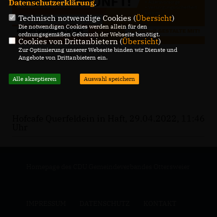
Datenschutzerklärung
.
Technisch notwendige Cookies (
Übersicht
)
Die notwendigen Cookies werden allein für den
ordnungsgemäßen Gebrauch der Webseite benötigt.
Cookies von Drittanbietern (
Übersicht
)
Zur Optimierung unserer Webseite binden wir Dienste und
Angebote von Drittanbietern ein.
Alle akzeptieren
Auswahl speichern
Hofcafe Querfeldein in Haft, 29.04.2022, 11:46
Uhr
Homepage des CDU Gemeindeverbandes Ottersweier
IMPRESSUM
DATENSCHUTZ
KONTAKT